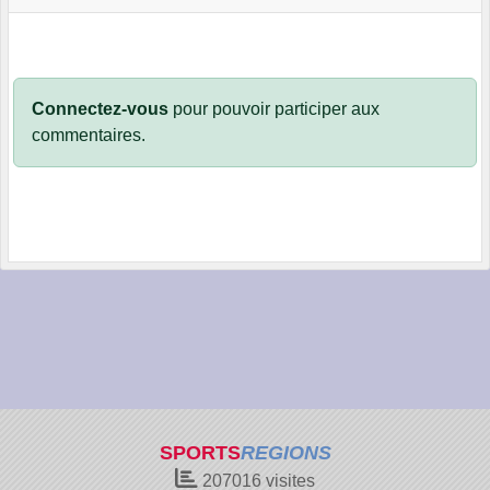
Connectez-vous
pour pouvoir participer aux
commentaires.
SPORTS
REGIONS
207016
visites