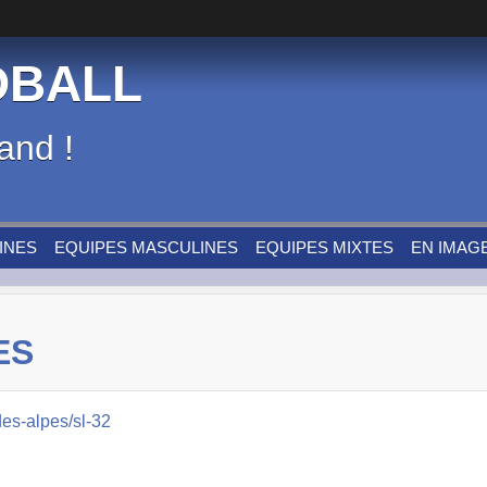
DBALL
and !
INES
EQUIPES MASCULINES
EQUIPES MIXTES
EN IMAG
ES
des-alpes/sl-32