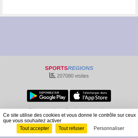
SPORTS
REGIONS
207080
visites
Charte cookies
Gestion des cookies
Ce site utilise des cookies et vous donne le contrôle sur ceux
Informations légales
Signaler un contenu inapproprié
que vous souhaitez activer
Tout accepter
Tout refuser
Personnaliser
Envie de participer ?
Connexion