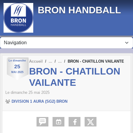
Panneau de gestion des cookies
BRON HANDBALL
Le
dimanche
Accueil
BRON - CHATILLON VAILANTE
25
BRON - CHATILLON
MAI
2025
VAILANTE
Le
dimanche
25
mai
2025
DIVISION 1 AURA (SG2) BRON