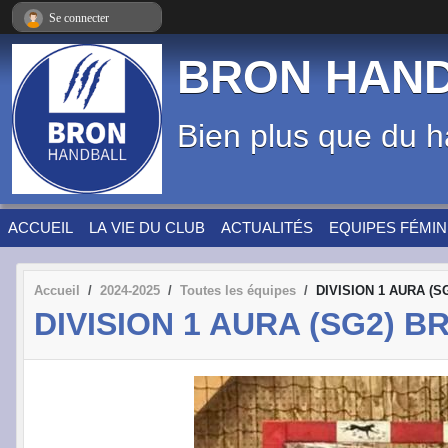
Panneau de gestion des cookies
Se connecter
BRON HAN
Bien plus que du h
ACCUEIL
LA VIE DU CLUB
ACTUALITÉS
EQUIPES FÉMIN
Accueil
2024-2025
Toutes les équipes
DIVISION 1 AURA (S
DIVISION 1 AURA (SG2) B