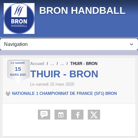
Panneau de gestion des cookies
BRON HANDBALL
Le
samedi
Accueil
THUIR - BRON
15
THUIR - BRON
MARS
2025
Le
samedi
15
mars
2025
NATIONALE 1 CHAMPIONNAT DE FRANCE (SF1) BRON