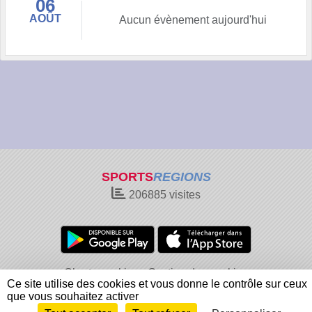
06
AOÛT
Aucun évènement aujourd'hui
SPORTS
REGIONS
206885
visites
Charte cookies
Gestion des cookies
Ce site utilise des cookies et vous donne le contrôle sur ceux
Informations légales
Signaler un contenu inapproprié
que vous souhaitez activer