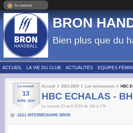
Panneau de gestion des cookies
Se connecter
BRON HAN
Bien plus que du h
ACCUEIL
LA VIE DU CLUB
ACTUALITÉS
EQUIPES FÉMIN
Accueil
2023-2024
Les évènements
HBC E
Le
samedi
13
HBC ECHALAS - BH
AVRIL
2024
Le
samedi
13
avril
2024
de 16h à 17h
-11G1 INTERMEDIAIRE BRON