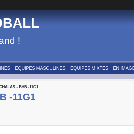
DBALL
and !
INES
EQUIPES MASCULINES
EQUIPES MIXTES
EN IMAG
CHALAS - BHB -11G1
B -11G1