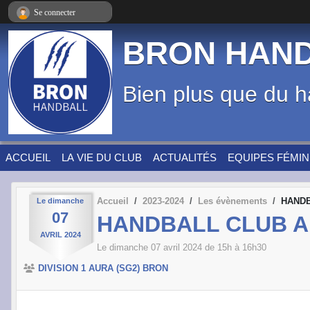
Panneau de gestion des cookies
Se connecter
BRON HAN
Bien plus que du h
ACCUEIL
LA VIE DU CLUB
ACTUALITÉS
EQUIPES FÉMIN
Accueil
2023-2024
Les évènements
HANDB
Le
dimanche
07
HANDBALL CLUB A
AVRIL
2024
Le
dimanche
07
avril
2024
de 15h à 16h30
DIVISION 1 AURA (SG2) BRON