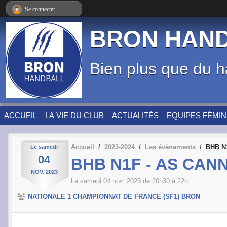
Panneau de gestion des cookies
Se connecter
BRON HAN
Bien plus que du h
ACCUEIL
LA VIE DU CLUB
ACTUALITÉS
EQUIPES FÉMIN
Accueil
2023-2024
Les évènements
BHB N
Le
samedi
04
BHB N1F - AS CA
NOV.
2023
Le
samedi
04
nov.
2023
de 20h30 à 22h
NATIONALE 1 CHAMPIONNAT DE FRANCE (SF1) BRON