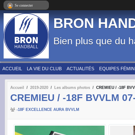
Panneau de gestion des cookies
Se connecter
BRON HAN
Bien plus que du h
ACCUEIL
LA VIE DU CLUB
ACTUALITÉS
EQUIPES FÉMIN
Accueil
2019-2020
Les albums photos
CREMIEU / -18F BVV
CREMIEU / -18F BVVLM 07
-18F EXCELLENCE AURA BVVLM