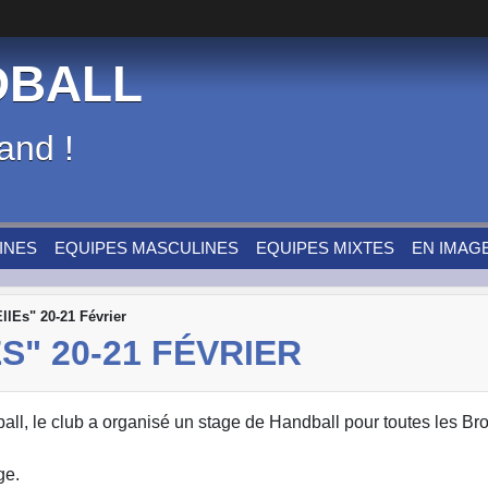
DBALL
and !
INES
EQUIPES MASCULINES
EQUIPES MIXTES
EN IMAG
lEs" 20-21 Février
" 20-21 FÉVRIER
l, le club a organisé un stage de Handball pour toutes les Bro
ge.