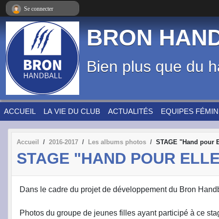
Panneau de gestion des cookies
Se connecter
BRON HAN
Bien plus que du h
ACCUEIL
LA VIE DU CLUB
ACTUALITÉS
EQUIPES FÉMIN
Accueil
2016-2017
Les albums photos
STAGE "Hand pour El
STAGE "HAND POUR ELLES
Dans le cadre du projet de développement du Bron Handbal
Photos du groupe de jeunes filles ayant participé à ce sta