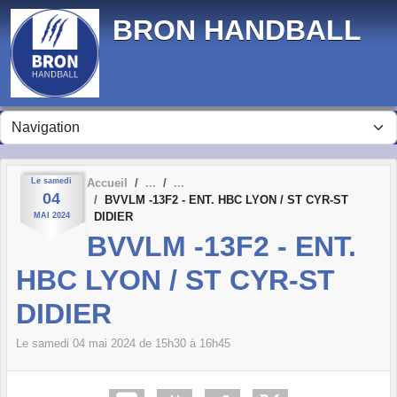
Panneau de gestion des cookies
BRON HANDBALL
Le
samedi
Accueil
04
BVVLM -13F2 - ENT. HBC LYON / ST CYR-ST
DIDIER
MAI
2024
BVVLM -13F2 - ENT.
HBC LYON / ST CYR-ST
DIDIER
Le
samedi
04
mai
2024
de 15h30 à 16h45