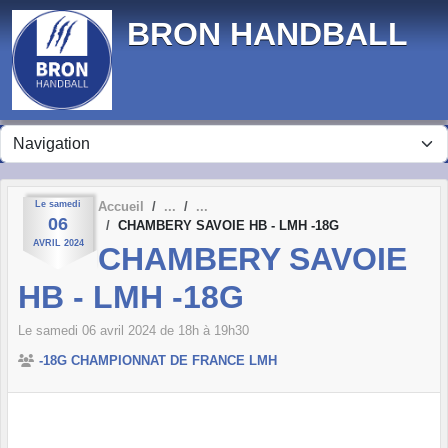
Panneau de gestion des cookies
BRON HANDBALL
Le
samedi
Accueil
06
CHAMBERY SAVOIE HB - LMH -18G
AVRIL
2024
CHAMBERY SAVOIE
HB - LMH -18G
Le
samedi
06
avril
2024
de 18h à 19h30
-18G CHAMPIONNAT DE FRANCE LMH