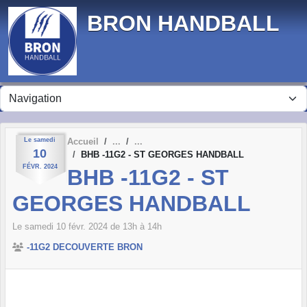
Panneau de gestion des cookies
BRON HANDBALL
Le
samedi
Accueil
10
BHB -11G2 - ST GEORGES HANDBALL
FÉVR.
2024
BHB -11G2 - ST
GEORGES HANDBALL
Le
samedi
10
févr.
2024
de 13h à 14h
-11G2 DECOUVERTE BRON