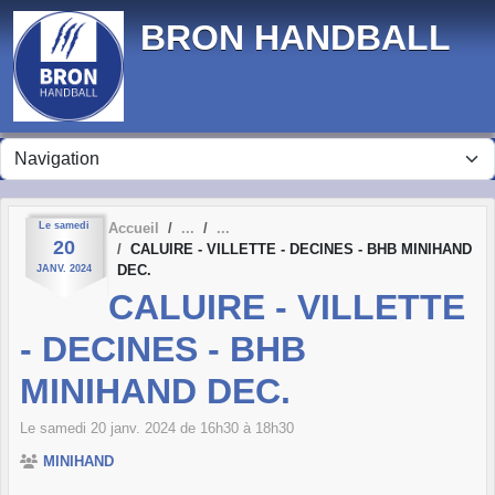
Panneau de gestion des cookies
BRON HANDBALL
Le
samedi
Accueil
20
CALUIRE - VILLETTE - DECINES - BHB MINIHAND
DEC.
JANV.
2024
CALUIRE - VILLETTE
- DECINES - BHB
MINIHAND DEC.
Le
samedi
20
janv.
2024
de 16h30 à 18h30
MINIHAND