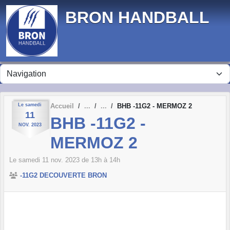
Panneau de gestion des cookies
BRON HANDBALL
Le
samedi
Accueil
BHB -11G2 - MERMOZ 2
11
BHB -11G2 -
NOV.
2023
MERMOZ 2
Le
samedi
11
nov.
2023
de 13h à 14h
-11G2 DECOUVERTE BRON