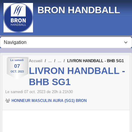
Panneau de gestion des cookies
BRON HANDBALL
Le
samedi
Accueil
LIVRON HANDBALL - BHB SG1
07
LIVRON HANDBALL -
OCT.
2023
BHB SG1
Le
samedi
07
oct.
2023
de 20h à 21h30
HONNEUR MASCULIN AURA (SG1) BRON