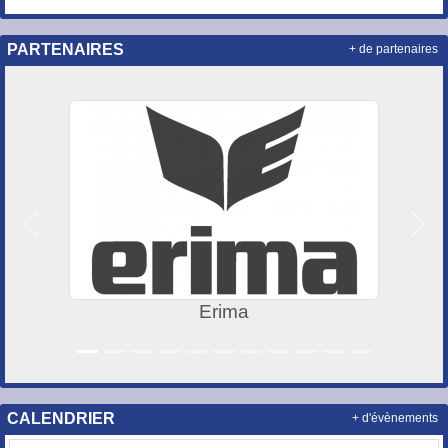
PARTENAIRES
+ de partenaires
Précedent
Suiv
AUCHAN Porte des 
CALENDRIER
+ d'évènements