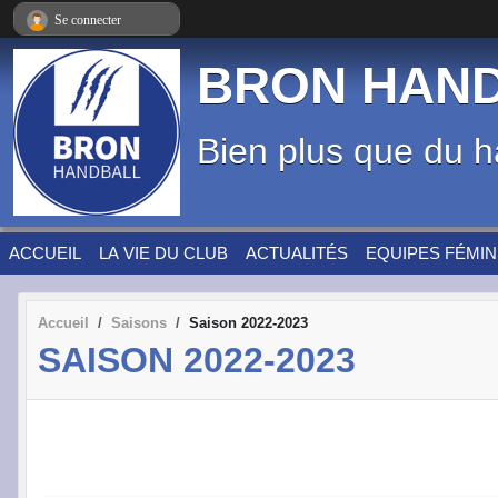
Panneau de gestion des cookies
Se connecter
BRON HAN
Bien plus que du h
ACCUEIL
LA VIE DU CLUB
ACTUALITÉS
EQUIPES FÉMIN
Accueil
Saisons
Saison 2022-2023
SAISON 2022-2023