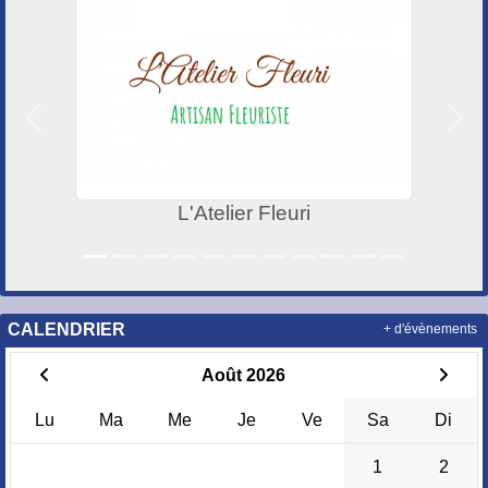
Précedent
Suiv
L'Atelier Fleuri
CALENDRIER
+ d'évènements
Août 2026
Lu
Ma
Me
Je
Ve
Sa
Di
1
2